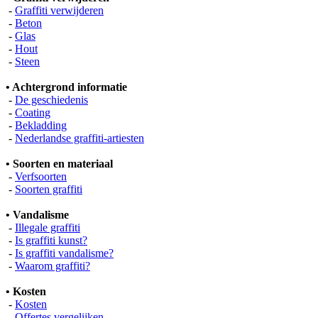
-
Graffiti verwijderen
-
Beton
-
Glas
-
Hout
-
Steen
• Achtergrond informatie
-
De geschiedenis
-
Coating
-
Bekladding
-
Nederlandse graffiti-artiesten
• Soorten en materiaal
-
Verfsoorten
-
Soorten graffiti
• Vandalisme
-
Illegale graffiti
-
Is graffiti kunst?
-
Is graffiti vandalisme?
-
Waarom graffiti?
• Kosten
-
Kosten
-
Offertes vergelijken