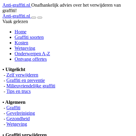
Anti-graffiti.nl
Onafhankelijk advies over het verwijderen van
graffiti!
Anti-graffiti.nl
Vaak gelezen
Home
Graffiti soorten
Kosten
Wetgeving
Onderwerpen A-Z
Ontvang offertes
• Uitgelicht
-
Zelf verwijderen
-
Graffiti en preventie
-
Milieuvriendelijke graffiti
-
Tips en trucs
• Algemeen
-
Graffiti
-
Gevelreiniging
-
Gezondheid
-
Wetgeving
• Graffiti verwijderen