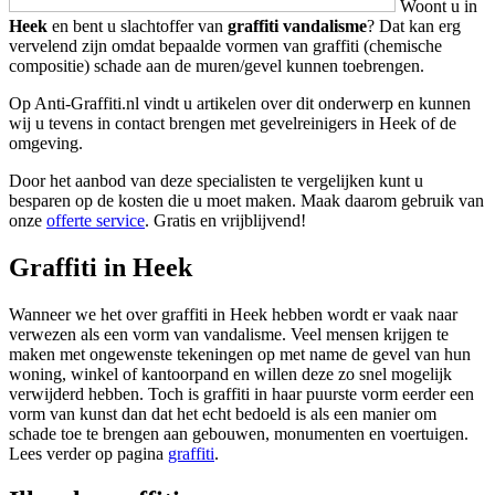
Woont u in
Heek
en bent u slachtoffer van
graffiti vandalisme
? Dat kan erg
vervelend zijn omdat bepaalde vormen van graffiti (chemische
compositie) schade aan de muren/gevel kunnen toebrengen.
Op Anti-Graffiti.nl vindt u artikelen over dit onderwerp en kunnen
wij u tevens in contact brengen met gevelreinigers in Heek of de
omgeving.
Door het aanbod van deze specialisten te vergelijken kunt u
besparen op de kosten die u moet maken. Maak daarom gebruik van
onze
offerte service
. Gratis en vrijblijvend!
Graffiti in Heek
Wanneer we het over graffiti in Heek hebben wordt er vaak naar
verwezen als een vorm van vandalisme. Veel mensen krijgen te
maken met ongewenste tekeningen op met name de gevel van hun
woning, winkel of kantoorpand en willen deze zo snel mogelijk
verwijderd hebben. Toch is graffiti in haar puurste vorm eerder een
vorm van kunst dan dat het echt bedoeld is als een manier om
schade toe te brengen aan gebouwen, monumenten en voertuigen.
Lees verder op pagina
graffiti
.